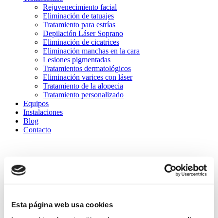
Rejuvenecimiento facial
Eliminación de tatuajes
Tratamiento para estrías
Depilación Láser Soprano
Eliminación de cicatrices
Eliminación manchas en la cara
Lesiones pigmentadas
Tratamientos dermatológicos
Eliminación varices con láser
Tratamiento de la alopecia
Tratamiento personalizado
Equipos
Instalaciones
Blog
Contacto
EQUIPO BI-ONE DE BIODERMOGÉNESIS
Bi-one
es el
único
equipo médico que existe actualmente en el
mercado para
eliminar las estrías
– tanto en su fase rojo púrpura
como en su fase atrófica o blanca – basado en la Biodermogénesis.
Esta página web usa cookies
Método
específico , no invasivo
para tratar las estrías (de abdomen,
muslos, senos, glúteos e incluso en brazos y espalda) de forma