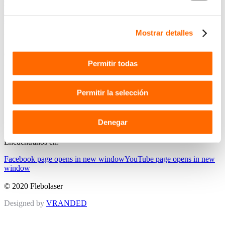
981 14 30 21
678 43 96 05
oscar@flebolaser.com
Mostrar detalles
Dirección
Calle Médico Rodríguez 8-10 BIS
Permitir todas
2ª Planta
15004 A Coruña
Política de privacidad
Permitir la selección
Aviso Legal
Política de cookies
Denegar
Follow Us
Encuéntranos en:
Facebook page opens in new window
YouTube page opens in new
window
© 2020 Flebolaser
Designed by
VRANDED