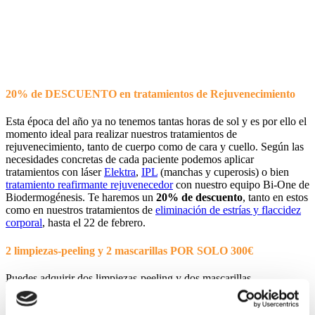
20% de DESCUENTO en tratamientos de Rejuvenecimiento
Esta época del año ya no tenemos tantas horas de sol y es por ello el
momento ideal para realizar nuestros tratamientos de
rejuvenecimiento, tanto de cuerpo como de cara y cuello. Según las
necesidades concretas de cada paciente podemos aplicar
tratamientos con láser
Elektra
,
IPL
(manchas y cuperosis) o bien
tratamiento reafirmante rejuvenecedor
con nuestro equipo Bi-One de
Biodermogénesis. Te haremos un
20% de descuento
, tanto en estos
como en nuestros tratamientos de
eliminación de estrías y flaccidez
corporal
, hasta el 22 de febrero.
2 limpiezas-peeling y 2 mascarillas POR SOLO 300€
Puedes adquirir dos limpiezas-peeling y dos mascarillas
iluminadoras combinadas
por tan sólo 300€
!!! (antes 400€)