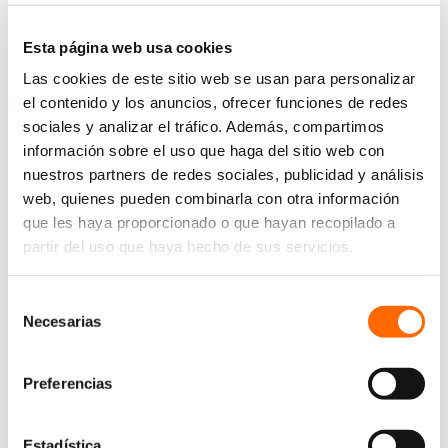
Pida YA su cita
sin compromiso
y le realizaremos
una valoración exhaustiva de este tratamiento a su
medida.
Esta página web usa cookies
Las cookies de este sitio web se usan para personalizar
Teléfono: 981 143 021
el contenido y los anuncios, ofrecer funciones de redes
sociales y analizar el tráfico. Además, compartimos
información sobre el uso que haga del sitio web con
Navegación entre publicaciones
nuestros partners de redes sociales, publicidad y análisis
web, quienes pueden combinarla con otra información
que les haya proporcionado o que hayan recopilado a
partir del uso que haya hecho de sus servicios.
Selección
Necesarias
de
consentimiento
Preferencias
Estadística