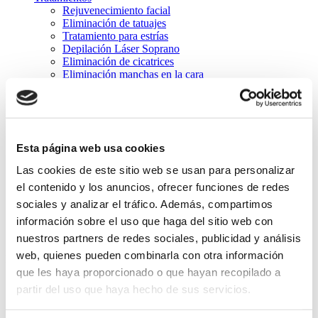
Rejuvenecimiento facial
Eliminación de tatuajes
Tratamiento para estrías
Depilación Láser Soprano
Eliminación de cicatrices
Eliminación manchas en la cara
Lesiones pigmentadas
Tratamientos dermatológicos
Eliminación varices con láser
Tratamiento de la alopecia
Tratamiento personalizado
Esta página web usa cookies
Equipos
Instalaciones
Las cookies de este sitio web se usan para personalizar
Blog
el contenido y los anuncios, ofrecer funciones de redes
Contacto
sociales y analizar el tráfico. Además, compartimos
remodelacion corporal
información sobre el uso que haga del sitio web con
nuestros partners de redes sociales, publicidad y análisis
web, quienes pueden combinarla con otra información
Estás aquí:
que les haya proporcionado o que hayan recopilado a
Inicio
partir del uso que haya hecho de sus servicios.
remodelacion corporal