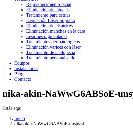
Rejuvenecimiento facial
Eliminación de tatuajes
Tratamiento para estrías
Depilación Láser Soprano
Eliminación de cicatrices
Eliminación manchas en la cara
Lesiones pigmentadas
Tratamientos dermatológicos
Eliminación varices con láser
Tratamiento de la alopecia
Tratamiento personalizado
Equipos
Instalaciones
Blog
Contacto
nika-akin-NaWwG6ABSoE-uns
Estás aquí:
Inicio
nika-akin-NaWwG6ABSoE-unsplash