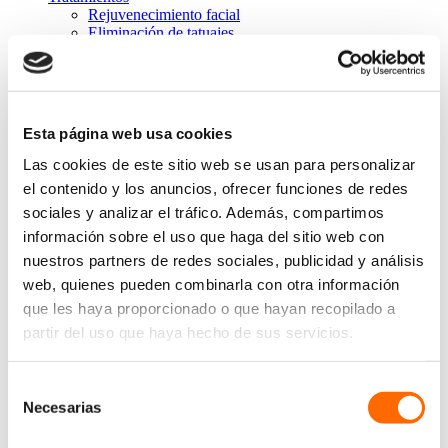
Rejuvenecimiento facial
Eliminación de tatuajes
Tratamiento para estrías
Depilación Láser Soprano
Eliminación de cicatrices
Eliminación manchas en la cara
Lesiones pigmentadas
Esta página web usa cookies
Tratamientos dermatológicos
Eliminación varices con láser
Las cookies de este sitio web se usan para personalizar
Tratamiento de la alopecia
el contenido y los anuncios, ofrecer funciones de redes
Tratamiento personalizado
sociales y analizar el tráfico. Además, compartimos
Equipos
Instalaciones
información sobre el uso que haga del sitio web con
Blog
nuestros partners de redes sociales, publicidad y análisis
Contacto
web, quienes pueden combinarla con otra información
Depilación Láser Coruña
que les haya proporcionado o que hayan recopilado a
partir del uso que haya hecho de sus servicios.
Estás aquí:
Selección
Inicio
Necesarias
de
Depilación Láser Coruña
consentimiento